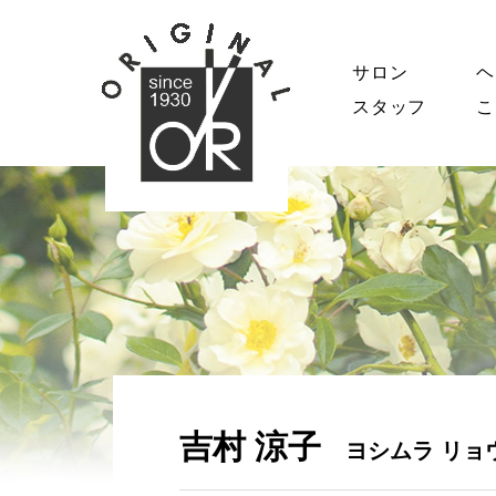
サロン
ヘ
スタッフ
こ
吉村 涼子
ヨシムラ リョ