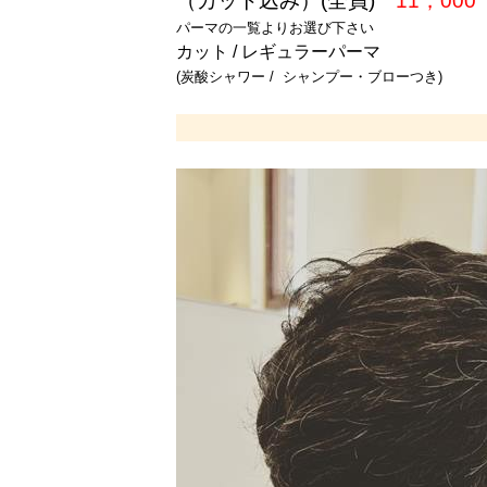
（カット込み）(全員)
11，000
パーマの一覧より
お選び下さい
カット / レギュラーパーマ
(炭酸シャワー / シャンプー・ブローつき)