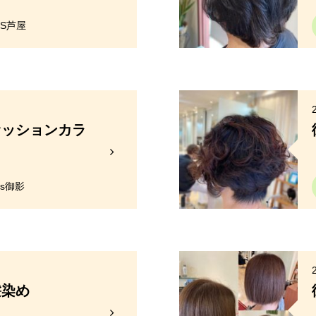
SS芦屋
ァッションカラ
y's御影
髪染め