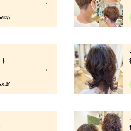
y's御影
ット
y's御影
ナ