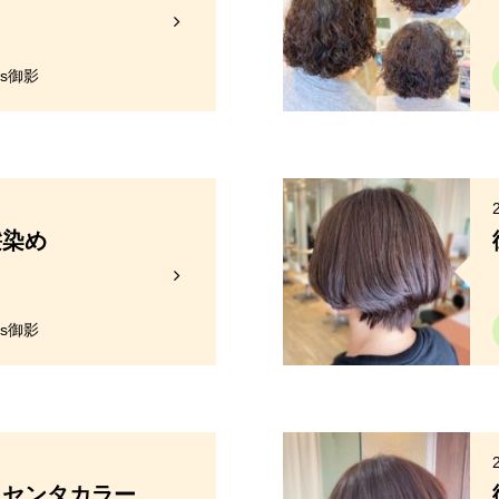
y's御影
髪染め
y's御影
ラセンタカラー