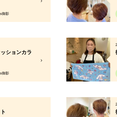
y's御影
ァッションカラ
y's御影
ット