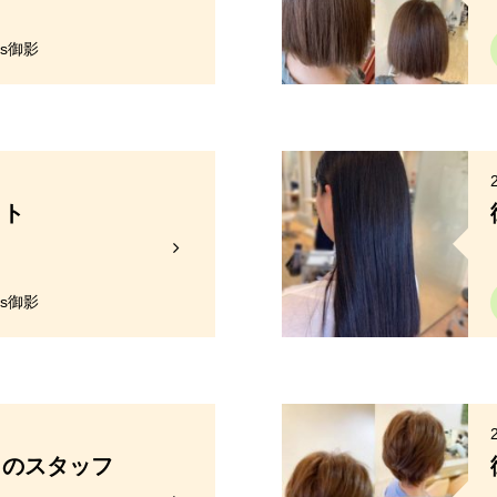
y's御影
ット
y's御影
日のスタッフ