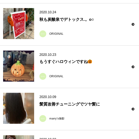
2020.10.24
秋も炭酸泉でデトックス.。o○
ORIGINAL
2020.10.23
もうすぐハロウィンですね
ORIGINAL
2020.10.09
髪質改善チューニングでツヤ髪に
marry's御影