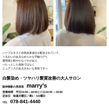
ハーブエキスと自然由来成分が配合されていて、
うるおいのあるなめらかな手触り(^^♪
透明感と軽やかなツヤがあり、
ぺたっとした色味ではなく
ニュアンスのあるきれいな色味です☆
白髪染め・ツヤハリ髪質改善の大人サロン
marry’s
阪神御影の美容室
営業時間 平日10:00～18:00
土日祝
10
:00 ～19:00
定休日 毎週月曜日／第1・3火曜日
078-841-4440
TEL