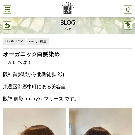
BLOG
ブログ
BLOG TOP
marry's御影
オーガニック白髪染め
こんにちは！
阪神御影駅から北側徒歩 2分
東灘区御影中町にある美容室
阪神 御影 marry’s マリーズ です。