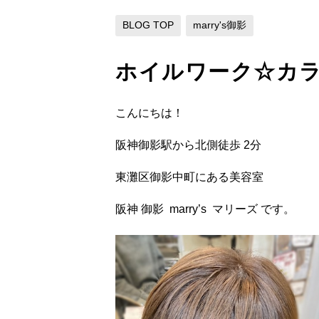
BLOG TOP
marry's御影
ホイルワーク☆カ
こんにちは！
阪神御影駅から北側徒歩 2分
東灘区御影中町にある美容室
阪神 御影 marry’s マリーズ です。