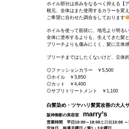
ホイル部分は赤みをなるべく抑える【
根元、全体はまた使用するカラーを変
ご希望に合わせた調合をしております
ホイルを使って筋状に、地毛より明る
全体に塗布するよりも、生えてきた髪
ブリーチよりも傷みにくく、髪に立体
ブリーチまではしたくないけど、立体
◎ファッションカラー ￥5,500
◎ホイル ￥3,850
◎カット ￥4,400
◎サプリトリートメント ￥1,100
白髪染め・ツヤハリ髪質改善の大人
marry’s
阪神御影の美容室
営業時間 平日10:00～18:00
土日祝
10
:00 ～
定休日 毎週月曜日／第1・3火曜日