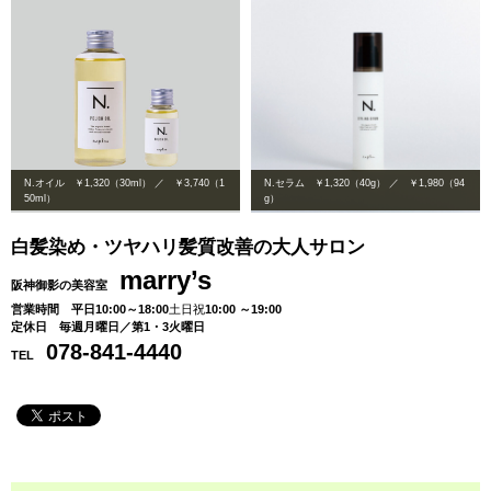
N.オイル ￥1,320（30ml） ／ ￥3,740（1
N.セラム ￥1,320（40g） ／ ￥1,980（94
50ml）
g）
白髪染め・ツヤハリ髪質改善の大人サロン
marry’s
阪神御影の美容室
営業時間 平日10:00～18:00
土日祝
10
:00 ～19:00
定休日 毎週月曜日／第1・3火曜日
078-841-4440
TEL