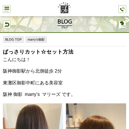
BLOG
ブログ
BLOG TOP
marry's御影
ばっさりカット☆セット方法
こんにちは！
阪神御影駅から北側徒歩 2分
東灘区御影中町にある美容室
阪神 御影 marry’s マリーズ です。