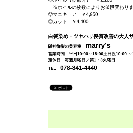
◎ホイル（裾部分） ￥2,200
※ホイルの枚数によりお値段変わり
◎マニキュア ￥4,950
◎カット ￥4,400
白髪染め・ツヤハリ髪質改善の大人
marry’s
阪神御影の美容室
営業時間 平日10:00～18:00
土日祝
10
:00 ～
定休日 毎週月曜日／第1・3火曜日
078-841-4440
TEL