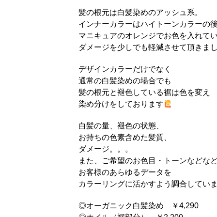
髪の根元は白髪染めのアッシュ系。
インナーカラーはハイトーンカラーの
マニキュアのオレンジでお色を入れて
ダメージを少しでも軽減させて頂きま
デザインカラーだけでなく
通常の白髪染めの場合でも
髪の根元と褪色している裾は色を変え
染め分けをしております
白髪の量、褪色の状態、
お持ちの色素含めた髪質、
ダメージ。。。
また、ご希望のお色目・トーンなどな
お客様のあらゆるデータを
カラーリングに活かすよう調合
してい
◎オーガニック白髪染め ￥4,290