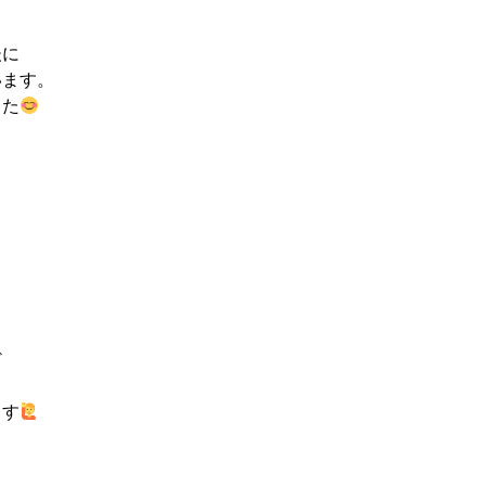
後に
います。
した
ど
ます