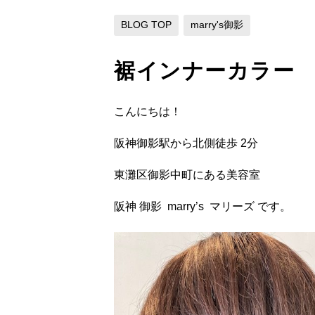
BLOG TOP
marry's御影
裾インナーカラー
こんにちは！
阪神御影駅から北側徒歩 2分
東灘区御影中町にある美容室
阪神 御影 marry’s マリーズ です。