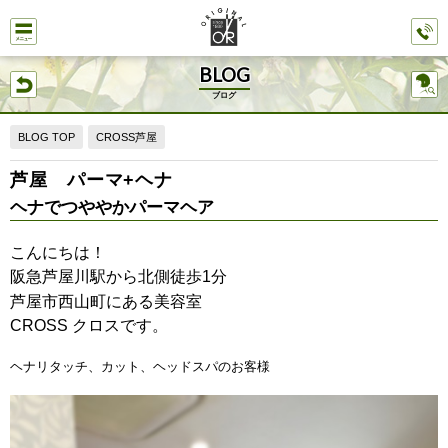
BLOG
ブログ
BLOG TOP
CROSS芦屋
芦屋 パーマ+ヘナ
ヘナでつややかパーマヘア
こんにちは！
阪急芦屋川駅から北側徒歩
分
1
芦屋市西山町にある美容室
クロスです。
CROSS
ヘナリタッチ、カット、ヘッドスパのお客様