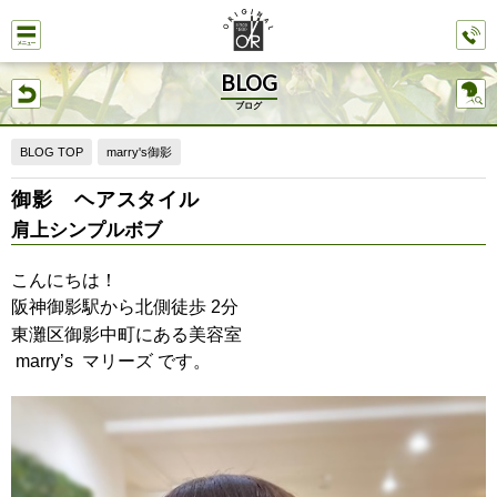
BLOG
ブログ
BLOG TOP
marry's御影
御影 ヘアスタイル
肩上シンプルボブ
こんにちは！
阪神御影駅から北側徒歩
分
2
東灘区御影中町にある美容室
マリーズ です。
marry’s