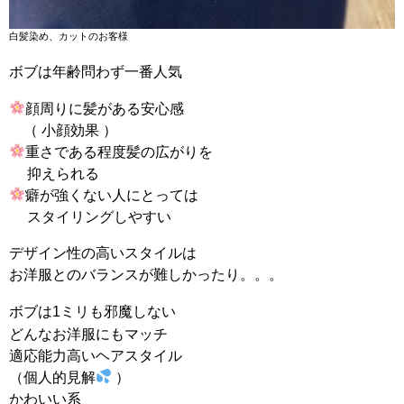
白髪染め、カットのお客様
ボブは年齢問わず一番人気
顔周りに髪がある安心感
（ 小顔効果 ）
重さである程度髪の広がりを
抑えられる
癖が強くない人にとっては
スタイリングしやすい
デザイン性の高いスタイルは
お洋服とのバランスが難しかったり。。。
ボブは
ミリも邪魔しない
1
どんなお洋服にもマッチ
適応能力高いヘアスタイル
（個人的見解
）
かわいい系