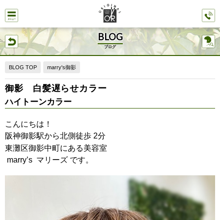
BLOG
ブログ
BLOG TOP
marry's御影
御影 白髪遅らせカラー
ハイトーンカラー
こんにちは！
阪神御影駅から北側徒歩
分
2
東灘区御影中町にある美容室
マリーズ です。
marry’s