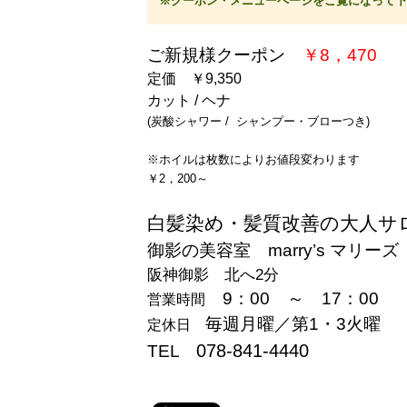
※クーポン・メニューページをご覧になって下
ご新規様クーポン
￥8，470
定価 ￥9,350
カット / ヘナ
(炭酸シャワー / シャンプー・ブローつき)
※ホイルは枚数によりお値段変わります
￥2，200～
白髪染め・髪質改善の大人サ
御影の美容室 marry’s マリーズ
阪神御影 北へ2分
9：00 ～ 17：00
営業時間
毎週月曜／第1・3火曜
定休日
078-841-4440
TEL