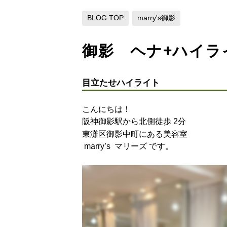
BLOG TOP
marry's御影
御影 ヘナ+ハイラ
目立たせハイライト
こんにちは！
阪神御影駅から北側徒歩
分
2
東灘区御影中町にある美容室
マリーズ です。
marry’s