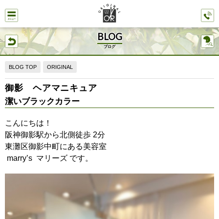
BLOG
ブログ
BLOG TOP
ORIGINAL
御影 ヘアマニキュア
潔いブラックカラー
こんにちは！
阪神御影駅から北側徒歩 2分
東灘区御影中町にある美容室
marry’s マリーズ です。