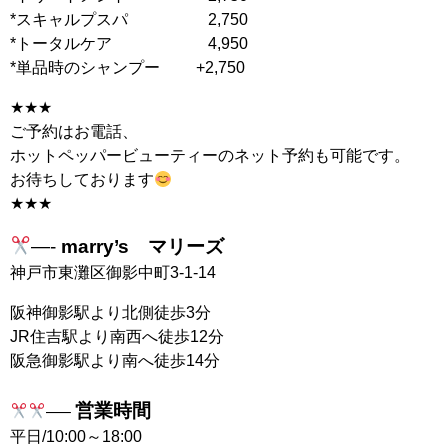
*スキャルプスパ 2,750
*トータルケア 4,950
*単品時のシャンプー +2,750
★★★
ご予約はお電話、
ホットペッパービューティーのネット予約も可能です。
お待ちしております
★★★
—-
marry’s マリーズ
⠀
神戸市東灘区御影中町3-1-14⠀
阪神御影駅より北側徒歩3分
JR住吉駅より南西へ徒歩12分
阪急御影駅より南へ徒歩14分⠀
⠀
営業時間⠀
—–
平日/10:00～18:00⠀