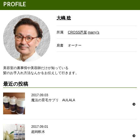
大嶋 稔
所属
CROSS芦屋
marry's
肩書
オーナー
美容室の裏事情や美容師だけが知っている
髪のお手入れ方法なんかをお伝えして行きます。
最近の投稿
2017.09.03
魔法の育毛サプリ AULALA
2017.09.01
超純軟水