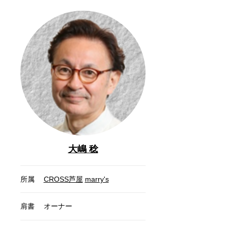
大嶋 稔
所属
CROSS芦屋
marry's
肩書
オーナー