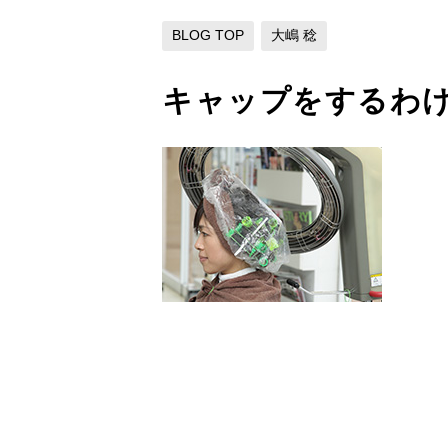
BLOG TOP
大嶋 稔
キャップをするわ