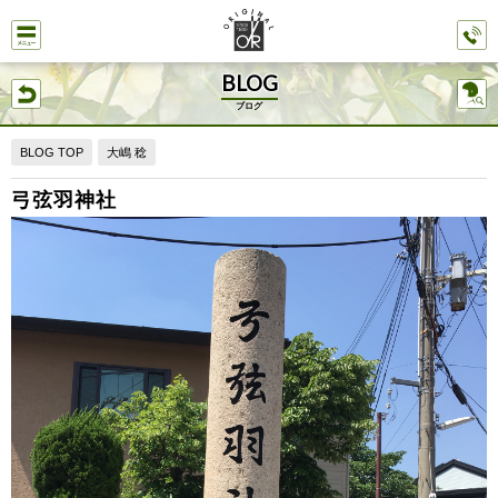
BLOG
ブログ
BLOG TOP
大嶋 稔
弓弦羽神社